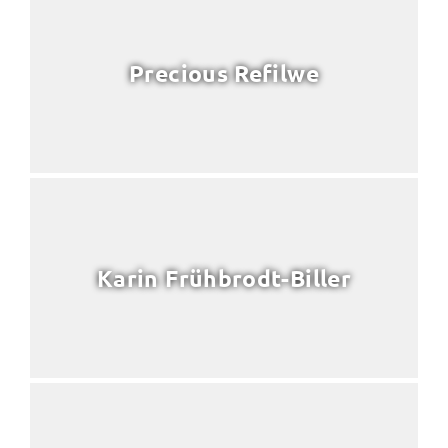
Precious Refilwe
Karin Frühbrodt-Biller