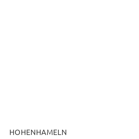
finden Sie engagierte
Kulturschaffende! Hier können Sie
nach ihrem Ort suchen...
HOHENHAMELN