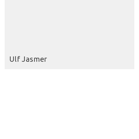
Ulf Jasmer
Entdecken Sie die Kultur im
Peiner Land
In jeder Gemeinde und der Stadt Peine