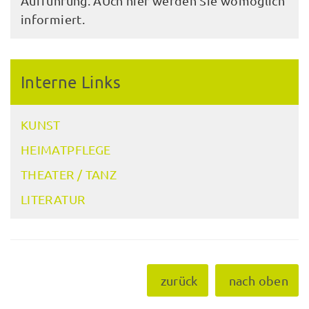
Aufführung. AUch hier werden Sie womöglich
informiert.
Interne Links
KUNST
HEIMATPFLEGE
THEATER / TANZ
LITERATUR
zurück
nach oben