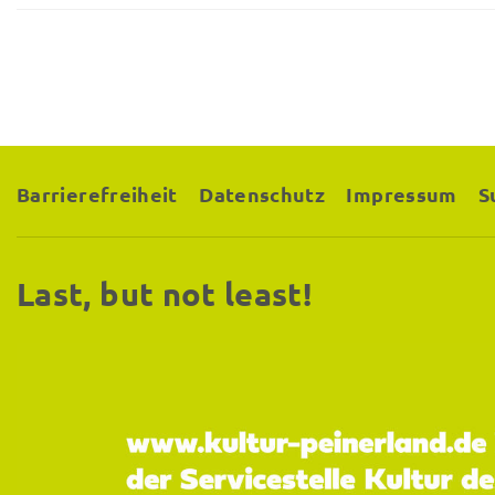
Barrierefreiheit
Datenschutz
Impressum
S
Last, but not least!