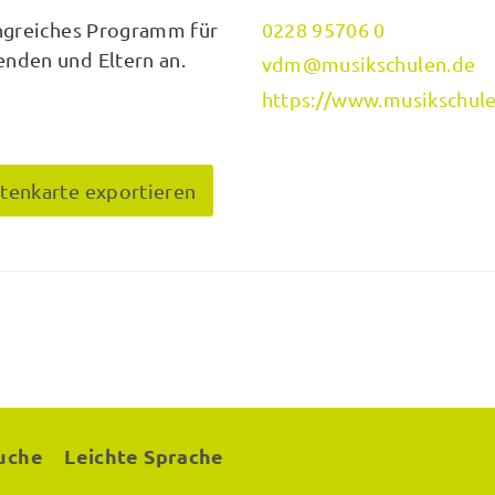
angreiches Programm für
0228 95706 0
nden und Eltern an.
vdm@musikschulen.de
https://www.musikschule
itenkarte exportieren
uche
Leichte Sprache