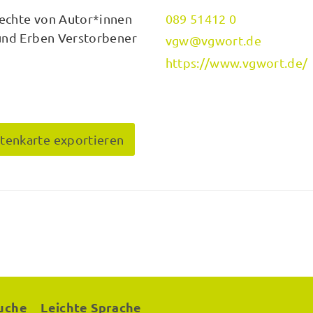
Rechte von Autor*innen
089 51412 0
 und Erben Verstorbener
vgw@vgwort.de
https://www.vgwort.de/
itenkarte exportieren
uche
Leichte Sprache