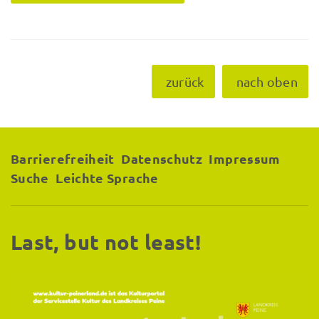
zurück
nach oben
Barrierefreiheit
Datenschutz
Impressum
Suche
Leichte Sprache
Last, but not least!