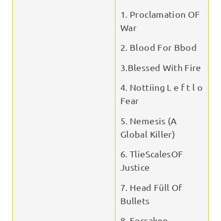
1. Proclamation OF
War
2. Blood For Bbod
3.Blessed With Fire
4. Nottiing L e f t l o
Fear
5. Nemesis (A
Global Killer)
6. TlieScalesOF
Justice
7. Head Füll Of
Bullets
8. Forsaken