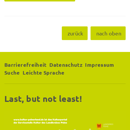
zurück
nach oben
Barrierefreiheit
Datenschutz
Impressum
Suche
Leichte Sprache
Last, but not least!