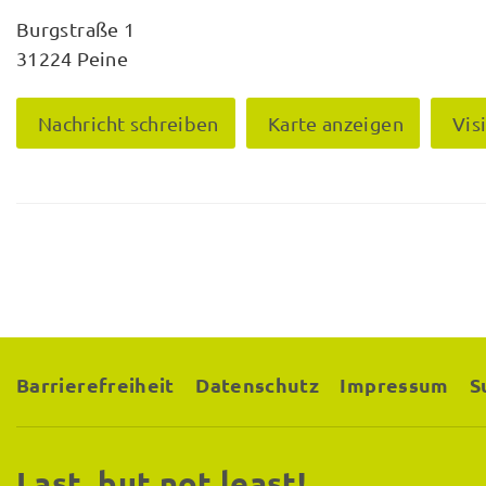
Burgstraße 1
31224 Peine
Nachricht schreiben
Karte anzeigen
Vis
Barrierefreiheit
Datenschutz
Impressum
S
Last, but not least!