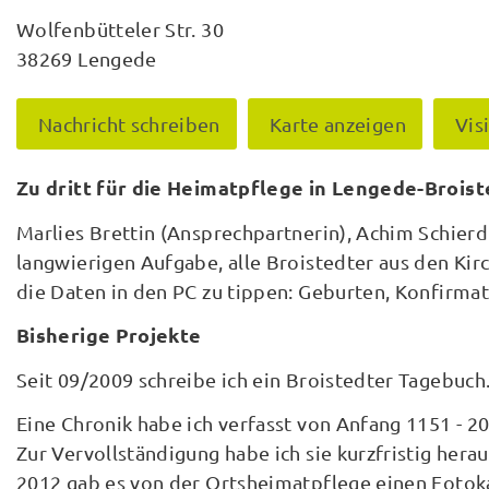
Wolfenbütteler Str. 30
38269 Lengede
Nachricht schreiben
Karte anzeigen
Vis
Zu dritt für die Heimatpflege in Lengede-Broist
Marlies Brettin (Ansprechpartnerin), Achim Schierd
langwierigen Aufgabe, alle Broistedter aus den Ki
die Daten in den PC zu tippen: Geburten, Konfirmat
Bisherige Projekte
Seit 09/2009 schreibe ich ein Broistedter Tagebuch
Eine Chronik habe ich verfasst von Anfang 1151 - 20
Zur Vervollständigung habe ich sie kurzfristig he
2012 gab es von der Ortsheimatpflege einen Fotok