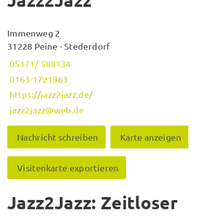
Jazz2Jazz
Immenweg 2
31228 Peine - Stederdorf
05171/ 588134
0163-1721963
https://jazz2jazz.de/
jazz2jazz@web.de
Nachricht schreiben
Karte anzeigen
Visitenkarte exportieren
Jazz2Jazz: Zeitloser