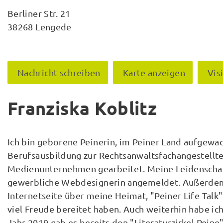
Berliner Str. 21
38268 Lengede
Nachricht schreiben
Karte anzeigen
Vis
Franziska Koblitz
Ich bin geborene Peinerin, im Peiner Land aufgewa
Berufsausbildung zur Rechtsanwaltsfachangestellten
Medienunternehmen gearbeitet. Meine Leidenschaft
gewerbliche Webdesignerin angemeldet. Außerdem 
Internetseite über meine Heimat, "Peiner Life Talk
viel Freude bereitet haben. Auch weiterhin habe ic
Jahr 2019 gab es bereits den "Literaturzirkel Peine