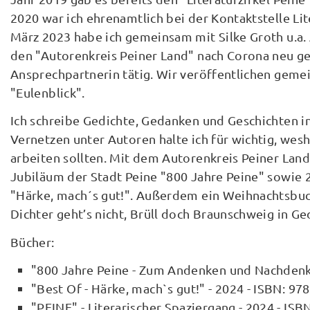
2020 war ich ehrenamtlich bei der Kontaktstelle Lite
März 2023 habe ich gemeinsam mit Silke Groth u.a
den "Autorenkreis Peiner Land" nach Corona neu ge
Ansprechpartnerin tätig. Wir veröffentlichen gemei
"Eulenblick".
Ich schreibe Gedichte, Gedanken und Geschichten in
Vernetzen unter Autoren halte ich für wichtig, wes
arbeiten sollten. Mit dem Autorenkreis Peiner Land
Jubiläum der Stadt Peine "800 Jahre Peine" sowie 
"Härke, mach´s gut!". Außerdem ein Weihnachtsbuch
Dichter geht’s nicht, Brüll doch Braunschweig in Ge
Bücher:
"800 Jahre Peine - Zum Andenken und Nachdenk
"Best Of - Härke, mach`s gut!" - 2024 - ISBN: 
"PEINE" - Literarischer Spaziergang - 2024 - I