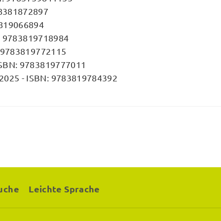
78381872897
83819066894
BN: 9783819718984
N: 9783819772115
 ISBN: 9783819777011
 2025 - ISBN: 9783819784392
uche
Leichte Sprache