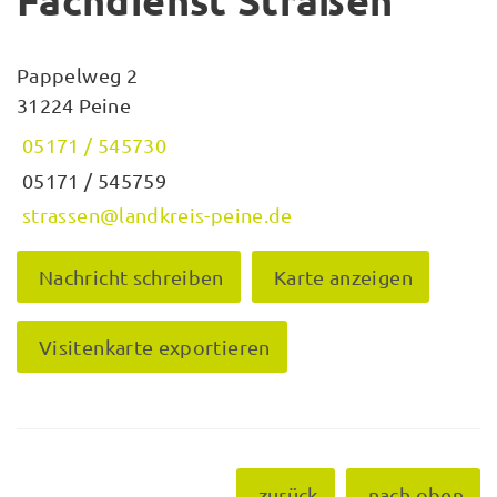
Fachdienst Straßen
Pappelweg 2
31224 Peine
05171 / 545730
05171 / 545759
strassen@landkreis-peine.de
Nachricht schreiben
Karte anzeigen
Visitenkarte exportieren
zurück
nach oben