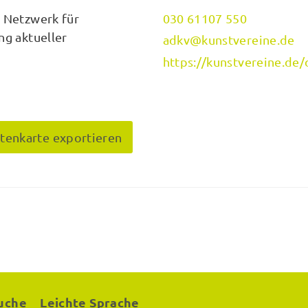
n Netzwerk für
030 61107 550
ng aktueller
adkv@kunstvereine.de
https://kunstvereine.de/
itenkarte exportieren
uche
Leichte Sprache