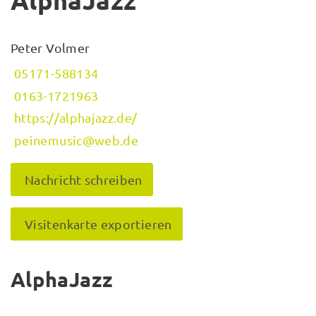
AlphaJazz
Peter Volmer
05171-588134
0163-1721963
https://alphajazz.de/
peinemusic@web.de
Nachricht schreiben
Visitenkarte exportieren
AlphaJazz