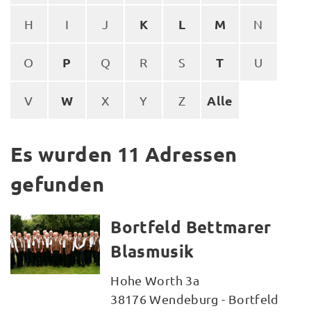
K
L
M
H
I
J
N
P
T
O
Q
R
S
U
W
Alle
V
X
Y
Z
Es wurden 11 Adressen
gefunden
Bortfeld Bettmarer
Blasmusik
Hohe Worth 3a
38176 Wendeburg - Bortfeld