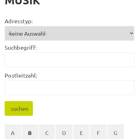
MUSIK
Adresstyp:
Suchbegriff:
Postleitzahl:
suchen
B
A
C
D
E
F
G